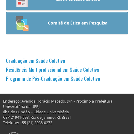
Comitê de Ética em Pesquisa
Graduação em Saúde Coletiva
Residência Multiprofissional em Saúde Coletiva
Programa de Pós-Graduação em Saúde Coletiva
Endereço: Avenida Horácio Macedo, s/n - Próximo a Prefeitura
Universitária da UFRJ
Ilha do Fundão – Cidade Universitária
CEP 21941-598, Rio de Janeiro, RJ, Brasil
Telefone: +55 (21) 3938-0273