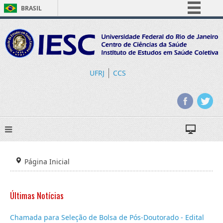
BRASIL
Simplifique!
Comunica BR
Participe
Acesso à informação
UFRJ
CCS
Legislação
Canais
Página Inicial
Últimas Notícias
Chamada para Seleção de Bolsa de Pós-Doutorado - Edital