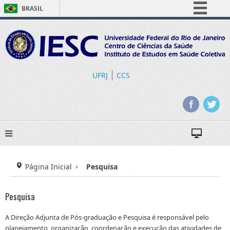
BRASIL
Simplifique!
Comunica BR
Participe
Acesso à informação
UFRJ
CCS
Legislação
Canais
Página Inicial
Pesquisa
Pesquisa
A Direção Adjunta de Pós-graduação e Pesquisa é responsável pelo
planejamento, organização, coordenação e execução das atividades de