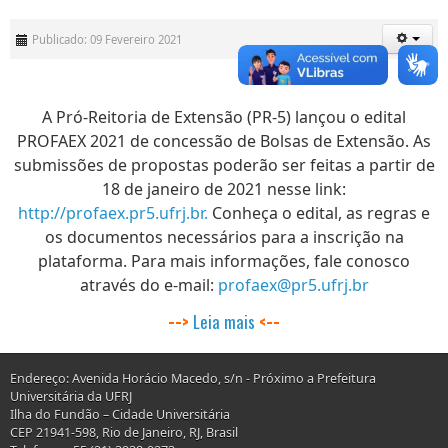
Publicado: 09 Fevereiro 2021
A Pró-Reitoria de Extensão (PR-5) lançou o edital
PROFAEX 2021 de concessão de Bolsas de Extensão. As
submissões de propostas poderão ser feitas a partir de
18 de janeiro de 2021 nesse link:
http://profaex.pr5.ufrj.br.
Conheça o edital, as regras e
os documentos necessários para a inscrição na
plataforma. Para mais informações, fale conosco
através do e-mail:
profaex@pr5.ufrj.br
--
--
Leia mais
>
<
Endereço: Avenida Horácio Macedo, s/n - Próximo a Prefeitura
Universitária da UFRJ
Ilha do Fundão – Cidade Universitária
CEP 21941-598, Rio de Janeiro, RJ, Brasil