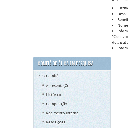
Justif
Descon
Benefí
Nomes
Inform
“Caso vo
do Instit
Infor
COMITÊ DE ÉTICA EM PESQUISA
O Comitê
Apresentação
Histórico
Composição
Regimento Interno
Resoluções