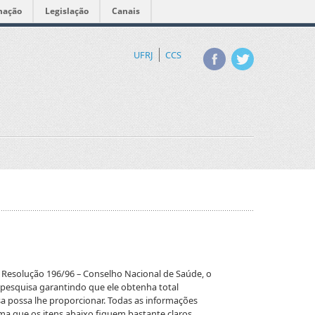
mação
Legislação
Canais
UFRJ
CCS
 Resolução 196/96 – Conselho Nacional de Saúde, o
 pesquisa garantindo que ele obtenha total
sa possa lhe proporcionar. Todas as informações
a que os itens abaixo fiquem bastante claros.