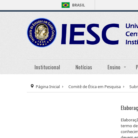
BRASIL
Institucional
Notícias
Ensino
Página Inicial
Comitê de Ética em Pesquisa
Subm
Elabora
Elaboraç
termo de 
conhecime
devem est