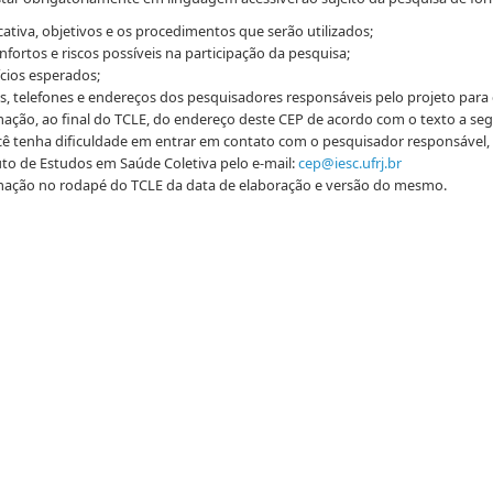
icativa, objetivos e os procedimentos que serão utilizados;
fortos e riscos possíveis na participação da pesquisa;
cios esperados;
, telefones e endereços dos pesquisadores responsáveis pelo projeto para 
ação, ao final do TCLE, do endereço deste CEP de acordo com o texto a seg
cê tenha dificuldade em entrar em contato com o pesquisador responsável,
uto de Estudos em Saúde Coletiva pelo e-mail:
cep@iesc.ufrj.br
mação no rodapé do TCLE da data de elaboração e versão do mesmo.