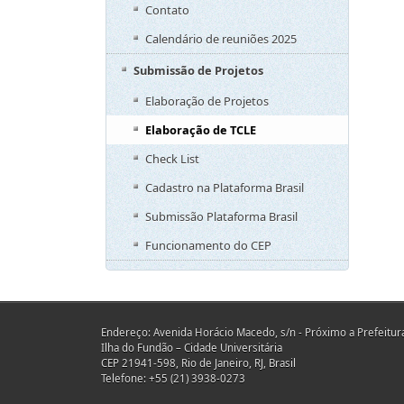
Contato
Calendário de reuniões 2025
Submissão de Projetos
Elaboração de Projetos
Elaboração de TCLE
Check List
Cadastro na Plataforma Brasil
Submissão Plataforma Brasil
Funcionamento do CEP
Endereço: Avenida Horácio Macedo, s/n - Próximo a Prefeitura
Ilha do Fundão – Cidade Universitária
CEP 21941-598, Rio de Janeiro, RJ, Brasil
Telefone: +55 (21) 3938-0273