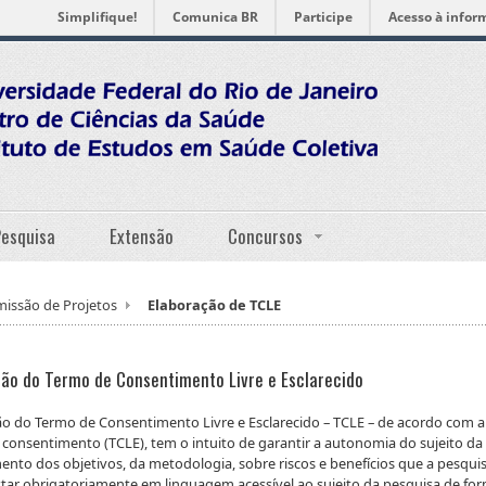
Simplifique!
Comunica BR
Participe
Acesso à infor
Pesquisa
Extensão
Concursos
issão de Projetos
Elaboração de TCLE
ção do Termo de Consentimento Livre e Esclarecido
ão do Termo de Consentimento Livre e Esclarecido – TCLE – de acordo com a
consentimento (TCLE), tem o intuito de garantir a autonomia do sujeito da
nto dos objetivos, da metodologia, sobre riscos e benefícios que a pesqui
ar obrigatoriamente em linguagem acessível ao sujeito da pesquisa de form