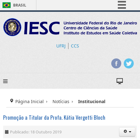
BRASIL
Simplifique!
Comunica BR
Participe
Acesso à informação
UFRJ
CCS
Legislação
Canais
Página Inicial
Notícias
Institucional
Promoção a Titular da Profa. Kátia Vergetti Bloch
Publicado: 18 Outubro 2019