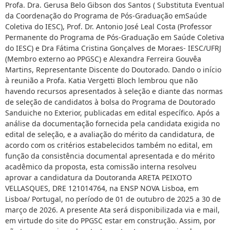
Profa. Dra. Gerusa Belo Gibson dos Santos ( Substituta Eventual
da Coordenação do Programa de Pós-Graduação emSaúde
Coletiva do IESC), Prof. Dr. Antonio José Leal Costa (Professor
Permanente do Programa de Pós-Graduação em Saúde Coletiva
do IESC) e Dra Fátima Cristina Gonçalves de Moraes- IESC/UFRJ
(Membro externo ao PPGSC) e Alexandra Ferreira Gouvêa
Martins, Representante Discente do Doutorado. Dando o início
à reunião a Profa. Katia Vergetti Bloch lembrou que não
havendo recursos apresentados à seleção e diante das normas
de seleção de candidatos à bolsa do Programa de Doutorado
Sanduiche no Exterior, publicadas em edital específico. Após a
análise da documentação fornecida pela candidata exigida no
edital de seleção, e a avaliação do mérito da candidatura, de
acordo com os critérios estabelecidos também no edital, em
função da consistência documental apresentada e do mérito
acadêmico da proposta, esta comissão interna resolveu
aprovar a candidatura da Doutoranda ARETA PEIXOTO
VELLASQUES, DRE 121014764, na ENSP NOVA Lisboa, em
Lisboa/ Portugal, no período de 01 de outubro de 2025 a 30 de
março de 2026. A presente Ata será disponibilizada via e mail,
em virtude do site do PPGSC estar em construção. Assim, por